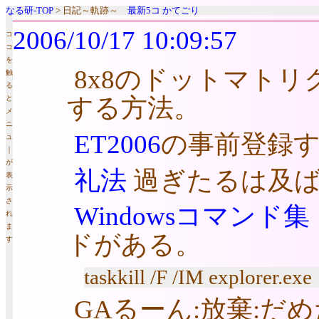
なる研-TOP
> 日記～軌跡～
最新5コ
かてごり
2006/10/17 10:09:57
コ
コ
を
8x8のドットマトリク
触
る
する方法。
と
メ
ニ
ET2006
の事前登録
ュ
｜
が
礼法
過ぎたるは及ば
表
示
さ
Windowsコマンド集
れ
ま
ドがある。
す
taskkill /F /IM explorer.exe
GAるーん:放棄:だ