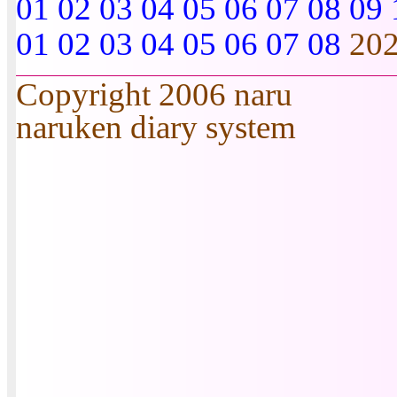
01
02
03
04
05
06
07
08
09
01
02
03
04
05
06
07
08
20
Copyright 2006 naru
naruken diary system