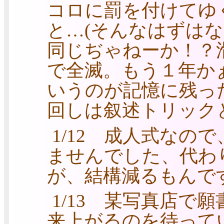
コロに罰を付けてゆ
と…(そんなはずは
同じぢゃねーか！？
で全滅。もう１年か
いうのが記憶に残っ
回しは叙述トリック
1/12 成人式なの
ませんでした、代わ
が、結構減るもんで
1/13 某写真店で
来上がるのを待って