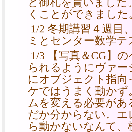
と御札を貰いました
くことができました
1/2 冬期講習４週
ミとセンター数学テ
1/3 【写真＆CG
られるようにヴァー
にオブジェクト指向
ケではうまく動かず
ムを変える必要があ
だか分からない。エ
ら動かないなんて、