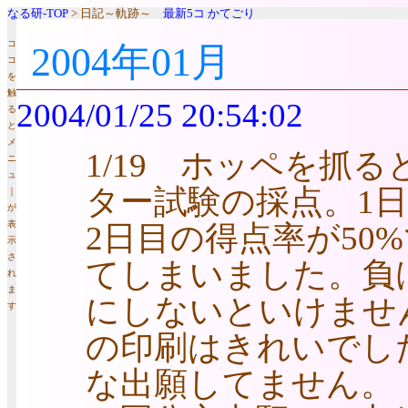
なる研-TOP
> 日記～軌跡～
最新5コ
かてごり
コ
2004年01月
コ
を
触
2004/01/25 20:54:02
る
と
メ
1/19 ホッペを抓ると
ニ
ュ
ター試験の採点。1日
｜
が
表
2日目の得点率が50
示
さ
てしまいました。負
れ
ま
にしないといけませ
す
の印刷はきれいでし
な出願してません。