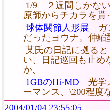
1/9 ２週間しか
原師からチカラを貰
球体関節人形展
ガン
だったヨウナ。伸縮
某氏の日記に拠ると
い、日記巡回も止め
か。
1GBのHi-MD
光学メ
ーマンス、\200程
2004/01/04 23:55:05