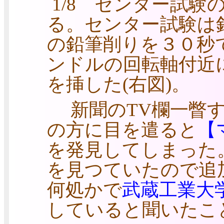
1/8 センター試験
る。センター試験は
の鉛筆削りを３０秒
ンドルの回転軸付近
を挿した(右図)。
新聞のTV欄一瞥す
の方に目を遣ると
【マ
を発見してしまった
を見つていたので追
何処かで
武蔵工業大
していると聞いたこ