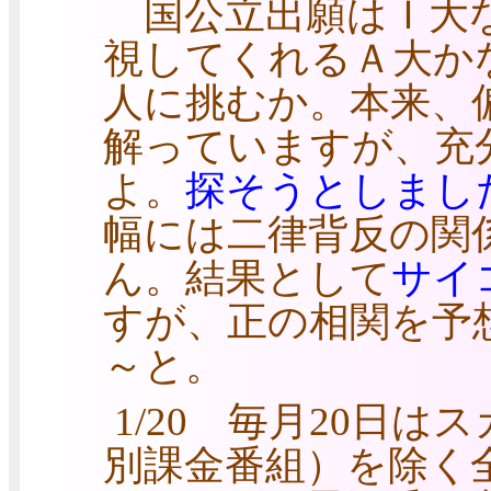
国公立出願はＩ大な
視してくれるＡ大か
人に挑むか。本来、
解っていますが、充
よ。
探そうとしまし
幅には二律背反の関
ん。結果として
サイ
すが、正の相関を予
～と。
1/20 毎月20日
別課金番組）を除く