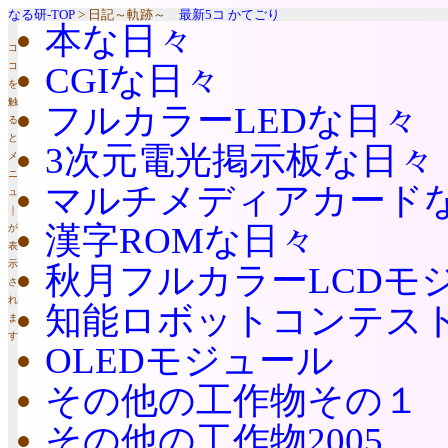
なる研-TOP
> 日記～軌跡～
最新5コ
かてごり
本な日々
コ
コ
CGIな日々
を
触
フルカラーLEDな日々
る
と
3次元電光掲示板な日々
メ
ニ
マルチメディアカード
ュ
｜
漢字ROMな日々
が
表
示
秋月フルカラーLCDモ
さ
れ
知能ロボットコンテスト2
ま
す
OLEDモジュール
その他の工作物その１
その他の工作物2005