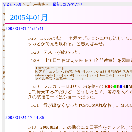
なる研-TOP
> 日記～軌跡～
最新5コ
かてごり
コ
2005年01月
コ
を
2005/01/31 11:21:41
触
る
1/26 iswebの広告非表示オプションに申し込
と
ッカとかで元を取れる。と思えば幸せ。
メ
1/28 テストが終わった。
ニ
ュ
1/29 【10日でおぼえるPerl/CGI入門教室
｜
が
▼perlのキーワード
ヒアドキュメント, $変数 @配列 %ハッシュ{} 連想配列 スカラー リスト 行
表
substr() split() print() printf() sprintf() open() close()
示
ァイルテスト演算子 -e -z -s -f -d
さ
1/30 フルカラーLEDとCDSを使って
R
■
G
■
B
■
K
■
れ
して発光するのだけど、どうしろと？。電源を入れたま
ま
きの破壊モードはショートだった。
す
1/31 音が出なくなったPCのOS鋳れなおし。MSCOMM
2005/01/24 17:44:36
1/18
20000Hit
。この機会に１日平均をグラフ化し