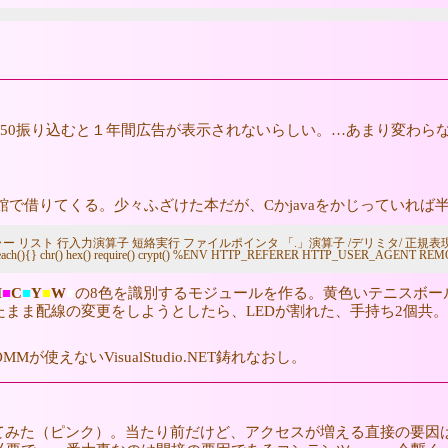
む。\3150振り込むと１年間広告が表示されないらしい。…あまり変
】を図書館で借りてくる。少々ふざけた本だが、Cかjavaをかじっていれ
入力演算子 短絡実行 ファイルポインタ 「.」演算子 /デリミタ/ 正規表現 メタ文字「.」 eq ne tr
 die() flock() foreach(){} chr() hex() require() crypt() %ENV HTTP_REFERER HTTP_
M
■
C
■
Y
■
W
■
の8色を識別するモジュールを作る。黄色いテニスボー
ま配線の変更をしようとしたら、LEDが割れた、手持ち2個共。時計は
が使えないVisualStudio.NET鋳れなおし。
てみた（ピンク）。当たり前だけど、アクセスが増える直接の要因