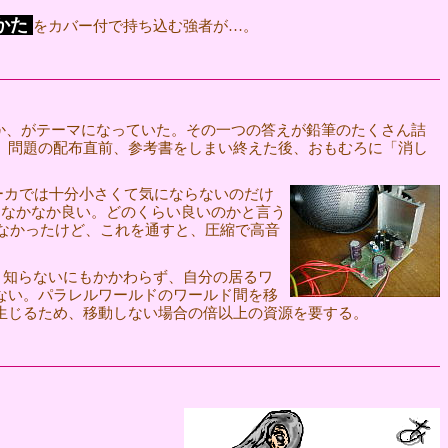
かた
をカバー付で持ち込む強者が…。
すか、がテーマになっていた。その一つの答えが鉛筆のたくさん詰
。問題の配布直前、参考書をしまい終えた後、おもむろに「消し
ーカでは十分小さくて気にならないのだけ
はなかなか良い。どのくらい良いのかと言う
は判らなかったけど、これを通すと、圧縮で高音
。知らないにもかかわらず、自分の居るワ
ない。パラレルワールドのワールド間を移
生じるため、移動しない場合の倍以上の資源を要する。