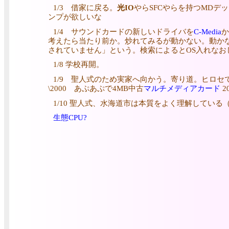
1/3 借家に戻る。
光IO
やらSFCやらを持つMDデッ
ンプが欲しいな
1/4 サウンドカードの新しいドライバを
C-Media
か
考えたら当たり前か。炒れてみるが動かない。動か
されていません」という。検索によるとOS入れなお
1/8 学校再開。
1/9 聖人式のため実家へ向かう。寄り道。ヒロセで5m
\2000 あぷあぷで4MB中古
マルチメディアカード
2
1/10 聖人式、水海道市は本質をよく理解してい
生態CPU?