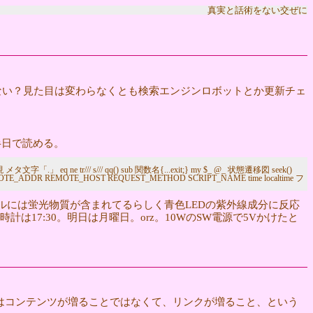
真実と話術をない交ぜに
わらない？見た目は変わらなくとも検索エンジンロボットとか更新チェ
ば半日で読める。
/// s/// qq() sub 関数名{...exit;} my $_ @_ 状態遷移図 seek()
USER_AGENT REMOTE_ADDR REMOTE_HOST REQUEST_METHOD SCRIPT_NAME time localtime フ
ルには蛍光物質が含まれてるらしく青色LEDの紫外線成分に反応
17:30。明日は月曜日。orz。10WのSW電源で5Vかけたと
はコンテンツが増ることではなくて、リンクが増ること、という