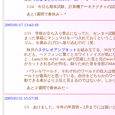
1/24 今日も期末試験。計算機アーキテクチャ
あと1週間で春休み～＊
2005/01/17 13:42:10
1/15 学校が立ち入り禁止になってた、センター
まった筆箱にマシュマロを一つ入れておくというこ
ゴム」を摘み上げ口へ放り込むのだ（笑。
秋月の
ステレオアンプキット
を組み立てる、30分
れども、ヘドフォンに繋ぐとホワイトノイズが気にな
と、Lame3.96 -b192 -ms -q0で圧縮
がカットされるのが判る。録りためた音を全部256k
パラレルワールド。それぞれのワールドの住人は
ールドが最高だと思っている。自分をどちらかのワ
動できる者がより上位と言えるのではないか。しか
あと２週間で春休みだ～
2005/01/11 15:57:30
1/1 あけました。今年の年賀状←2月までには描い