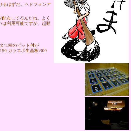
で聴けるはずだ。ヘドフォンア
が配布してるんだね。よく
バは利用可能ですが、起動
ータ41種のビット付が
50 ガラエポ生基板\300