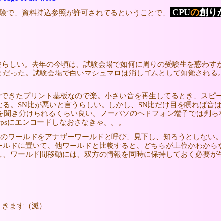
CPU
の
創り
の試験で、資料持込参照が許可されてるということで、
試験らしい。去年の今頃は、試験会場で如何に周りの受験生を惑わ
とだった。試験会場で白いマシュマロは消しゴムとして知覚される
でできたプリント基板なので楽。小さい音を再生してるとき、スピ
る。SN比が悪いと言うらしい。しかし、SN比だけ目を瞑れば音
した音と元のwavを聞き分けられるくらい良い。ノーパソのヘドフォン端子で
bpsにエンコードしなおさなきゃ。。。
他のワールドをアナザーワールドと呼び、見下し、知ろうとしない
ールドに置いて、他ワールドと比較すると、どちらが上位かわから
し、ワールド間移動には、双方の情報を同時に保持しておく必要が
ときます（滅）