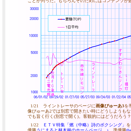
ことが判った。もちろんそのためにはコンテンツが
1/21 ライントレーサのページに
画像びゅーあ3
を
像びゅーあ2では別窓で開きたい時にどうしようもなかったり
でも旨く行く(別窓で開く)。客観的にはどうだろう
1/22
ＥＴＶ特集「燃（中略）詩のボクシング」
を
優勝
うにまると林木林のホームページ ♪
。準優勝
th