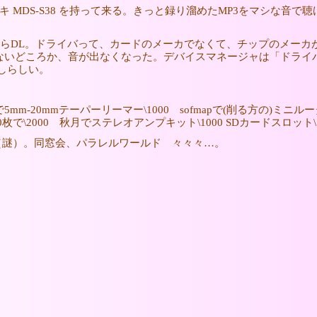
キ MDS-S38 を持って来る。きっと録り溜めたMP3をマシな音
らDL。ドライバって、カードのメーカでなくて、チップのメーカ
ないどころか、音が出なくなった。デバイスマネージャは「ドライ
しらしい。
m-20mmテーパーリーマー\1000 sofmapで(削る方の)ミニル
0枚で\2000 秋月でステレオアンプキット\1000 SDカードスロット\1
る（謎）。同窓会、パラレルワールド 々々々…。