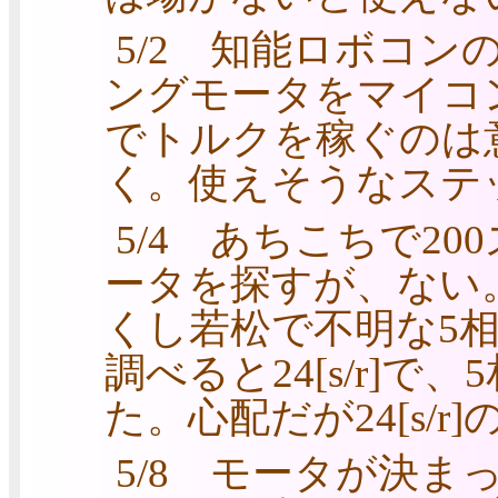
5/2 知能ロボコ
ングモータをマイコ
でトルクを稼ぐのは
く。使えそうなステ
5/4 あちこちで2
ータを探すが、ない
くし若松で不明な5
調べると24[s/r]
た。心配だが24[s/r
5/8 モータが決