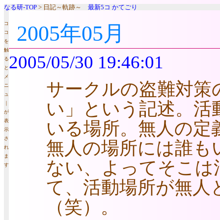
なる研-TOP
> 日記～軌跡～
最新5コ
かてごり
コ
2005年05月
コ
を
触
2005/05/30 19:46:01
る
と
メ
サークルの盗難対策
ニ
ュ
い」という記述。活
｜
が
表
いる場所。無人の定
示
さ
無人の場所には誰も
れ
ま
ない、よってそこは
す
て、活動場所が無人
（笑）。