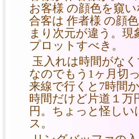
お客様 の顔色を窺
合客は 作者様 の顔
まり次元が違う。現
プロットすべき。
玉入れは時間がなくて
なのでもう1ヶ月切
来線で行くと7時間
時間だけど片道１万円
円。ちょっと怪しいけ
ス。