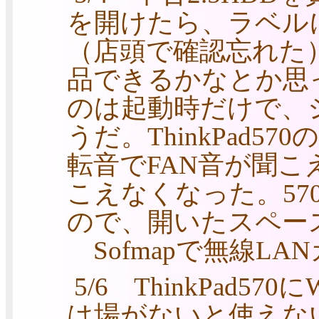
を開けたら、ラベル
（店頭で確認忘れた）
品できるかなとか思
のは起動時だけで、シ
うだ。ThinkPad5
転音でFAN音が聞こ
こえなくなった。570
ので、開いたスペー
Sofmapで無線LAN
5/6 ThinkPad57
は場がないと使えな