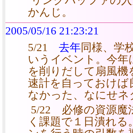
リングバッファの入
かんじ。
2005/05/16 21:23:21
5/21
去年
同様、学
いうイベント。今年
を削りだして扇風機
速計を自っておけば
なかった、なにせネ
5/22 必修の資源
く課題で１日潰れる