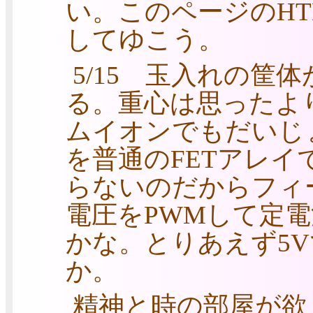
い。このページのH
してゆこう。
5/15 玉入れの筐
る。重心は思ったよ
ムイオンでもだいじ
を普通のFETアレイ
らないのだからフィ
電圧をPWMして定
かな。とりあえず5
か。
精神と時の部屋が欲