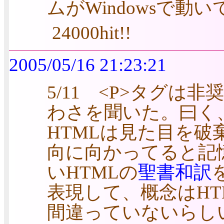
ムがWindowsで動
24000hit!!
2005/05/16 21:23:21
5/11 <P>タグ
わさを聞いた。曰く、<
HTMLは見た目を
向に向かってると記
いHTMLの
聖書和訳
表現して、概念はH
間違っていないらし