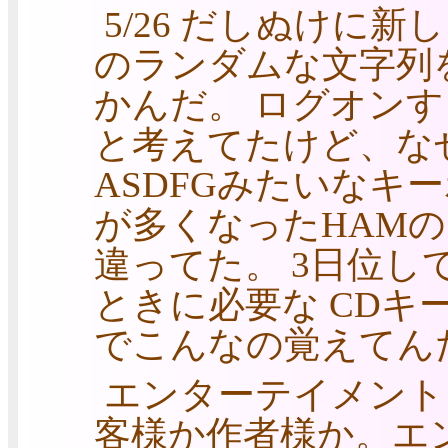
5/26 だしぬけに
のランダムな文字列を
かんだ。 ログオン
と考えてたけど、な
ASDFGみたいなキ
が多くなったHAM
違ってた。 3日位してo
ときに必要な CDキ
でこんなの覚えてん
エンターテイメント
客様か作者様か。エ