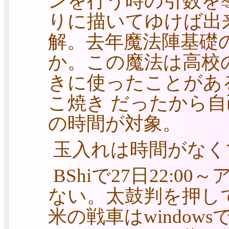
ンを行う時の引数を
りに描いてゆけば出
解。去年魔法陣基礎
か。この魔法は高校
きに使ったことがあ
こ焼き だったから
の時間が対象。
玉入れは時間がなく
BShiで27日22:
ない。太鼓判を押し
米の戦車はwindo