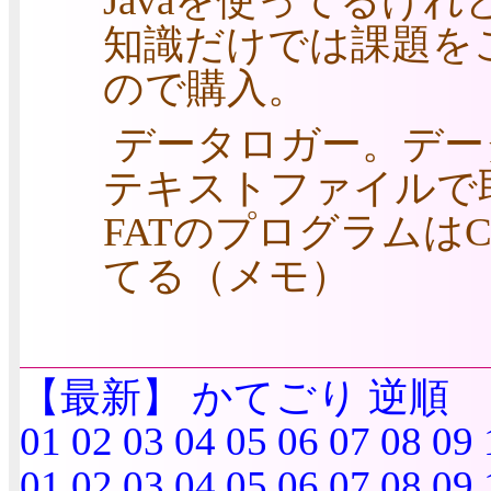
Javaを使ってるけれ
知識だけでは課題を
ので購入。
データロガー。データ
テキストファイルで
FATのプログラムは
てる（メモ）
【最新】
かてごり
逆順
01
02
03
04
05
06
07
08
09
01
02
03
04
05
06
07
08
09