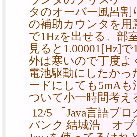
タのオーバー風呂割り込
の補助カウンタを用
で1Hzを出せる。部
見ると1.00001[H
外は寒いので丁度よ
電池駆動にしたかったけ
ードにしても5mA
ついて小一時間考え
12/5 「Java言
バンク 結城浩 オ