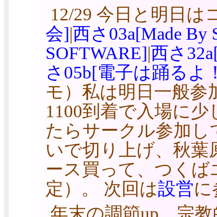
12/29 今日と明日
会]
|
西さ03a[Made By Su
SOFTWARE]
|
西さ32a
さ05b[電子は踊るよ
モ）私は明日一般参
1100到着で入場に
たらサークル参加して
いで切り上げ、秋葉原
ース買って、つくば
定）。 次回は
設営
に
年末の調節up。宗