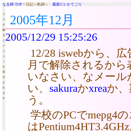
なる研-TOP
> 日記～軌跡～
最新5コ
かてごり
コ
2005年12月
コ
を
触
2005/12/29 15:25:26
る
と
メ
12/28 isweb
ニ
ュ
月で解除されるから表
｜
が
表
いなさい、なメールが
示
さ
い、
sakura
か
xrea
か、
れ
ま
う。
す
学校のPCでmepg
はPentium4HT3.