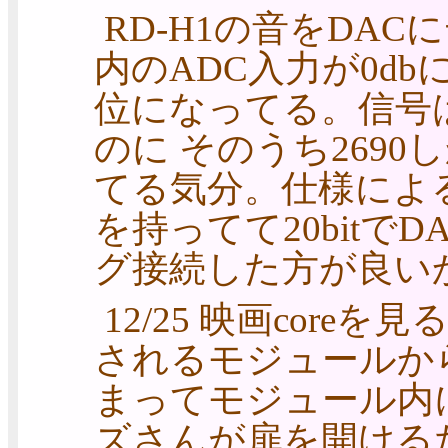
RD-H1の音をDAC
内のADC入力が0db
位になってる。信号は1
のに そのうち269
てる気分。仕様によるとR
を持ってて20bit
グ接続した方が良い
12/25 映画cor
されるモジュールか
まってモジュール内
ズさんが扉を開ける