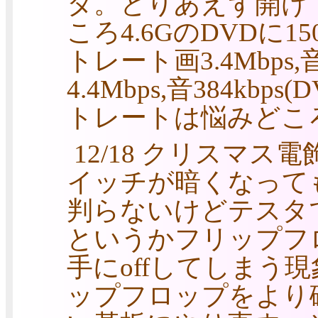
タ。とりあえず開けて
ころ4.6GのDVDに
トレート画3.4Mbps
4.4Mbps,音384kb
トレートは悩みどころ
12/18 クリスマス
イッチが暗くなっても
判らないけどテスタ
というかフリップフロ
手にoffしてしまう
ップフロップをより