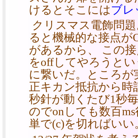
けるとそこには
ブレ
クリスマス電飾問題
ると機械的な接点が
があるから、 この
をoffしてやろうとい
に繋いだ。ところが実
正キカン抵抗から時
秒針が動くたび1秒
のでonしても数百ms
単で(c)を切ればいい