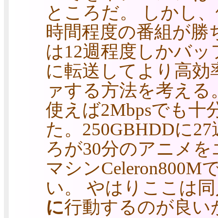
ところだ。 しかし、
時間程度の番組が勝ち
は12週程度しかバッ
に転送してより高効
ァする方法を考える。 
使えば2Mbpsでも
た。250GBHDDに
ろが30分のアニメ
マシンCeleron80
い。 やはりここは
に
行動するのが良い