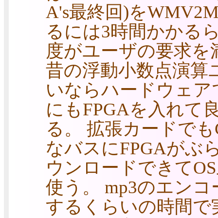
A's最終回)をWMV2
るには3時間かかるら
度がユーザの要求を
昔の浮動小数点演算
いならハードウェア
にもFPGAを入れて
る。 拡張カードでも
なバスにFPGAがぶ
ウンロードできてO
使う。 mp3のエン
するくらいの時間で