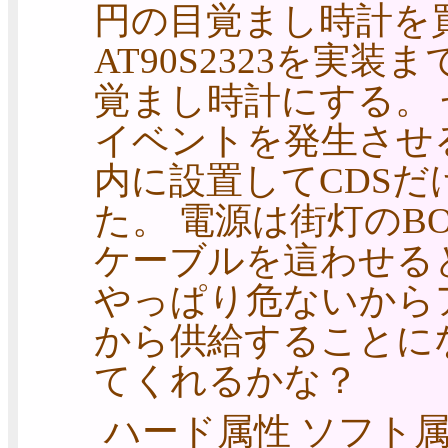
円の目覚まし時計を
AT90S2323を実
覚まし時計にする。 
イベントを発生させ
内に設置してCDS
た。 電源は街灯のB
ケーブルを這わせる
やっぱり危ないから
から供給することになっ
てくれるかな？
ハード属性 ソフト属