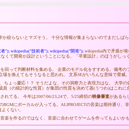
学か絞らないとマズそう。 十分な情報が集まらないのでまだしばら
究者");
wikipedia("技術者");
wikipedia("開発");
wikipedia内で
はなくて開発か設計ということになる。「卒業設計」のほうがしっ
を回って判断材料を集める。 企業のモデル化をすすめる。備考のフ
立場を換えてもそうなると思われ。 文系SEがいろんな意味で脅威
ら、ちょっ慶応！？ そうだよな、その洞察力と表現力はな。 大学
成員（の統計的な性質）が集団の性質を決めて器(うつわ)はこれに合
てる。 今年は2007/06/23,24で、5/25締切の
映像審査
があるら
視聴。多くのBGMにボーカルが入ってる。ALIPROJECTの音楽は期待通り
はよくない。
音楽を作るのではなく、音楽に合わせてゲームを作ってもよいかも