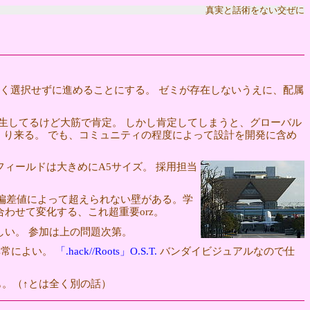
真実と話術をない交ぜに
く選択せずに進めることにする。 ゼミが存在しないうえに、配属
矛盾が発生してるけど大筋で肯定。 しかし肯定してしまうと、グローバル
くり来る。 でも、コミュニティの程度によって設計を開発に含め
ィールドは大きめにA5サイズ。 採用担当
。
の偏差値によって超えられない壁がある。学
わせて変化する、これ超重要orz。
しい。 参加は上の問題次第。
、非常によい。
「.hack//Roots」O.S.T.
バンダイビジュアルなので仕
。（↑とは全く別の話）