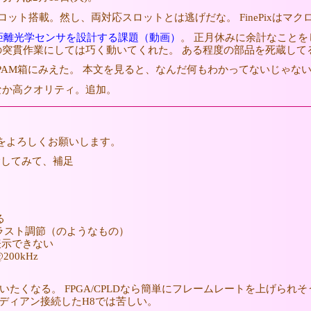
ードスロット搭載。然し、両対応スロットとは逃げだな。 FinePix
距離光学センサを設計する課題（動画）
。 正月休みに余計なことを
の突貫作業にしては巧く動いてくれた。 ある程度の部品を死蔵してる
PAM箱にみえた。 本文を見ると、なんだ何もわかってないじゃな
なか高クオリティ。追加。
 をよろしくお願いします。
験してみて、補足
る
ラスト調節（のようなもの）
に表示できない
00kHz
たくなる。 FPGA/CPLDなら簡単にフレームレートを上げられそう
エンディアン接続したH8では苦しい。