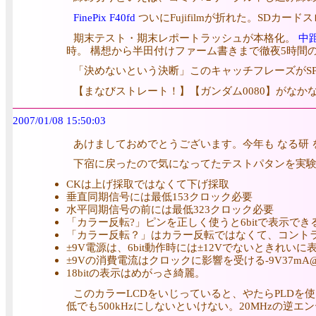
FinePix F40fd
ついにFujifilmが折れた。SDカ
期末テスト・期末レポートラッシュが本格化。
中
時。 構想から半田付けファーム書きまで徹夜5時間
「決めないという決断」このキャッチフレーズがS
【まなびストレート！】【ガンダム0080】がなか
2007/01/08 15:50:03
あけましておめでとうございます。今年も なる研
下宿に戻ったので気になってたテストパタンを実
CKは上げ採取ではなくて下げ採取
垂直同期信号には最低153クロック必要
水平同期信号の前には最低323クロック必要
「カラー反転?」ピンを正しく使うと6bitで表示でき
「カラー反転？」はカラー反転ではなくて、コント
±9V電源は、6bit動作時には±12Vでないときれい
±9Vの消費電流はクロックに影響を受ける-9V37mA@2
18bitの表示はめがっさ綺麗。
このカラーLCDをいじっていると、やたらPLDを使い
低でも500kHzにしないといけない。20MHzの逆