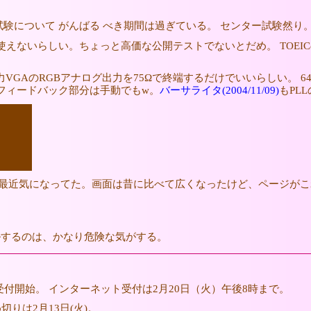
験について がんばる べき期間は過ぎている。 センター試験然り
は院試には使えないらしい。ちょっと高価な公開テストでないとだめ。 T
GAのRGBアナログ出力を75Ωで終端するだけでいいらしい。 640x
ばフィードバック部分は手動でもw。
バーサライタ(2004/11/09)
もPL
最近気になってた。画面は昔に比べて広くなったけど、ページがこ
。
ルするのは、かなり危険な気がする。
付開始。 インターネット受付は2月20日（火）午後8時まで。
りは2月13日(火)。