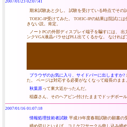
2007/01/23 02:07:41
期末試験あと少し。 試験を受けている時点でその試
TOEIC-IP受けてみた。 TOEIC-IPの結果
きない説。肯定。
ノートPCの外部ディスプレイ端子を騙すには、 出力V
ンクVGA液晶バラせばPLL出てくるかな。 なけれ
ブラウザのお気に入り、サイドバーに出しますか?
た。 ページは対応する必要がなくなって縦長のまま
秋葉原
って東大近かったんだ。
稲森さん、そのヘアピン付けたままでドッヂボー
2007/01/16 01:07:18
情報処理技術者試験
平成19年度春期試験の願書の受
締め切りといえば、コミケ72サークル申し込み締め切