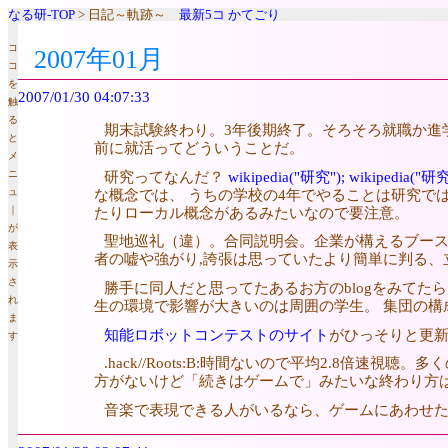
なる研-TOP
> 日記～軌跡～
最新5コ
かてごり
コ
2007年01月
コ
を
2007/01/30 04:07:33
触
る
期末試験終わり。3年後期終了。そろそろ就職か進
と
前に就活ってどういうことだ。
メ
研究ってなんだ？
wikipedia("研究");
wikipedia("研
ニ
な概念では、 うちの学校の4年でやることは研究で
ュ
たりローカル概念があるみたいなので要注意。
｜
が
聖地巡礼（違）。合同説明会。企業が構えるブース
表
者の嘘や強がり,誇張は思っていたより簡単に判る、
示
さ
勝手に同人だと思ってたあるお方のblogをみてた
れ
生の環境で影響が大きいのは周囲の学生。 集団の構
ま
知能ロボットコンテストのサイト
がひっそりと更新され
す
.hack//Roots:B:時間ないので平均2.8倍速
方がないけど「続きはゲームで」みたいな終わり方
音楽で表現できる人がいるなら、ゲームにあわせた