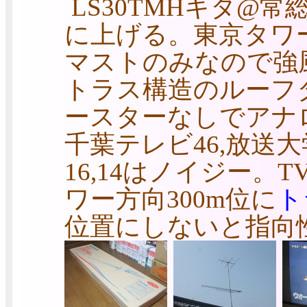
LS30TMHキタ@
に上げる。東京タワー
マストのみなので強
トラス構造のルーフ
ースターなしでアナロ
千葉テレビ46,放送大学
16,14はノイジー。
ワー方向300m位に
ト
位置にしないと指向