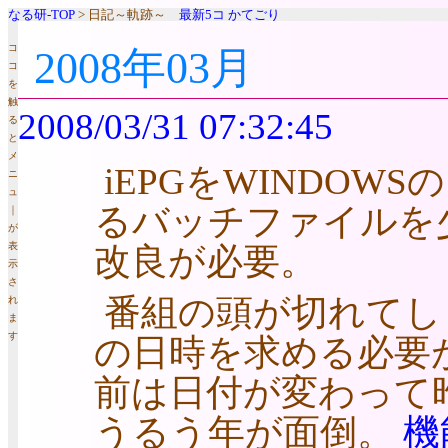
なる研-TOP
> 日記～軌跡～
最新5コ
かてごり
コ
2008年03月
コ
を
触
2008/03/31 07:32:45
る
と
メ
iEPGをWINDO
ニ
ュ
るバッチファイルを
｜
が
表
改良が必要。
示
さ
番組の頭が切れてし
れ
ま
す
の日時を求める必要が
前は日付が変わって
うるう年が面倒。
機