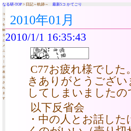
なる研-TOP
> 日記～軌跡～
最新5コ
かてごり
コ
2010年01月
コ
を
触
2010/1/1 16:35:43
る
と
メ
ニ
ュ
｜
C77お疲れ様でし
が
表
きありがとうございま
示
さ
れ
してしまいましたの
ま
す
以下反省会
・中の人とお話した
くのがいい（売り切