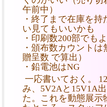
午前中）
・終了まで在庫を持
い見てもいいかも
・印刷数200部でも
・頒布数カウントは無理（
贈呈数 で算出）
・鉛電池はNG
一応書いておく。 12
み、5V2Aと15V1
た。これを動態展示