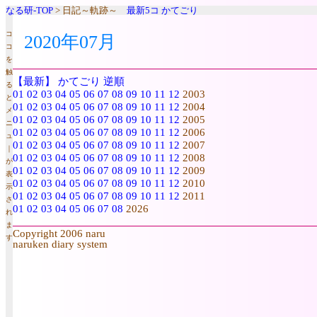
なる研-TOP
> 日記～軌跡～
最新5コ
かてごり
コ
2020年07月
コ
を
触
【最新】
かてごり
逆順
る
01
02
03
04
05
06
07
08
09
10
11
12
2003
と
01
02
03
04
05
06
07
08
09
10
11
12
2004
メ
01
02
03
04
05
06
07
08
09
10
11
12
2005
ニ
01
02
03
04
05
06
07
08
09
10
11
12
2006
ュ
01
02
03
04
05
06
07
08
09
10
11
12
2007
｜
01
02
03
04
05
06
07
08
09
10
11
12
2008
が
01
02
03
04
05
06
07
08
09
10
11
12
2009
表
01
02
03
04
05
06
07
08
09
10
11
12
2010
示
01
02
03
04
05
06
07
08
09
10
11
12
2011
さ
01
02
03
04
05
06
07
08
2026
れ
ま
Copyright 2006 naru
す
naruken diary system