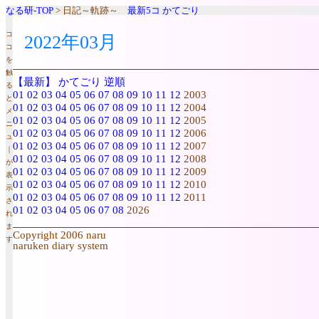
なる研-TOP
> 日記～軌跡～
最新5コ
かてごり
コ
2022年03月
コ
を
触
【最新】
かてごり
逆順
る
01
02
03
04
05
06
07
08
09
10
11
12
2003
と
01
02
03
04
05
06
07
08
09
10
11
12
2004
メ
01
02
03
04
05
06
07
08
09
10
11
12
2005
ニ
01
02
03
04
05
06
07
08
09
10
11
12
2006
ュ
01
02
03
04
05
06
07
08
09
10
11
12
2007
｜
01
02
03
04
05
06
07
08
09
10
11
12
2008
が
01
02
03
04
05
06
07
08
09
10
11
12
2009
表
01
02
03
04
05
06
07
08
09
10
11
12
2010
示
01
02
03
04
05
06
07
08
09
10
11
12
2011
さ
01
02
03
04
05
06
07
08
2026
れ
ま
Copyright 2006 naru
す
naruken diary system