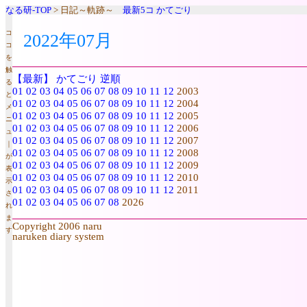
なる研-TOP
> 日記～軌跡～
最新5コ
かてごり
コ
2022年07月
コ
を
触
【最新】
かてごり
逆順
る
01
02
03
04
05
06
07
08
09
10
11
12
2003
と
01
02
03
04
05
06
07
08
09
10
11
12
2004
メ
01
02
03
04
05
06
07
08
09
10
11
12
2005
ニ
01
02
03
04
05
06
07
08
09
10
11
12
2006
ュ
01
02
03
04
05
06
07
08
09
10
11
12
2007
｜
01
02
03
04
05
06
07
08
09
10
11
12
2008
が
01
02
03
04
05
06
07
08
09
10
11
12
2009
表
01
02
03
04
05
06
07
08
09
10
11
12
2010
示
01
02
03
04
05
06
07
08
09
10
11
12
2011
さ
01
02
03
04
05
06
07
08
2026
れ
ま
Copyright 2006 naru
す
naruken diary system