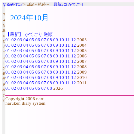
なる研-TOP
> 日記～軌跡～
最新5コ
かてごり
コ
2024年10月
コ
を
触
【最新】
かてごり
逆順
る
01
02
03
04
05
06
07
08
09
10
11
12
2003
と
01
02
03
04
05
06
07
08
09
10
11
12
2004
メ
01
02
03
04
05
06
07
08
09
10
11
12
2005
ニ
01
02
03
04
05
06
07
08
09
10
11
12
2006
ュ
01
02
03
04
05
06
07
08
09
10
11
12
2007
｜
01
02
03
04
05
06
07
08
09
10
11
12
2008
が
01
02
03
04
05
06
07
08
09
10
11
12
2009
表
01
02
03
04
05
06
07
08
09
10
11
12
2010
示
01
02
03
04
05
06
07
08
09
10
11
12
2011
さ
01
02
03
04
05
06
07
08
2026
れ
ま
Copyright 2006 naru
す
naruken diary system