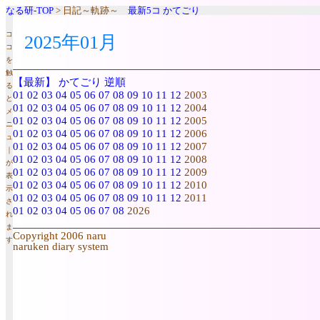
なる研-TOP
> 日記～軌跡～
最新5コ
かてごり
コ
2025年01月
コ
を
触
【最新】
かてごり
逆順
る
01
02
03
04
05
06
07
08
09
10
11
12
2003
と
01
02
03
04
05
06
07
08
09
10
11
12
2004
メ
01
02
03
04
05
06
07
08
09
10
11
12
2005
ニ
01
02
03
04
05
06
07
08
09
10
11
12
2006
ュ
01
02
03
04
05
06
07
08
09
10
11
12
2007
｜
01
02
03
04
05
06
07
08
09
10
11
12
2008
が
01
02
03
04
05
06
07
08
09
10
11
12
2009
表
01
02
03
04
05
06
07
08
09
10
11
12
2010
示
01
02
03
04
05
06
07
08
09
10
11
12
2011
さ
01
02
03
04
05
06
07
08
2026
れ
ま
Copyright 2006 naru
す
naruken diary system