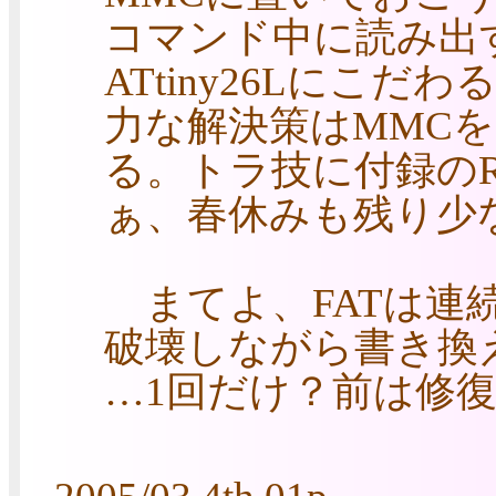
コマンド中に読み出
ATtiny26Lにこ
力な解決策はMMC
る。トラ技に付録の
ぁ、春休みも残り少
まてよ、FATは連
破壊しながら書き換
…1回だけ？前は修