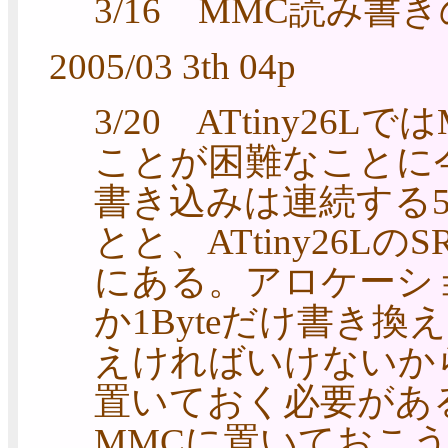
3/16 MMC読み
2005/03 3th 04p
3/20 ATtiny2
ことが困難なことに
書き込みは連続する5
とと、ATtiny26Lの
にある。アロケーシ
か1Byteだけ書き換
えければいけないから
置いておく必要があ
MMCに置いておこ