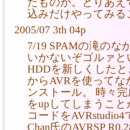
たものか。とりあえ
込みだけやってみるこ
2005/07 3th 04p
7/19 SPAMの滝
いかないぞゴルァと
HDDを新しくしたと
からAVRを使ってな
ンストール。 時々
をupしてしまうこ
コードをAVRstud
Chan氏のAVRSP R