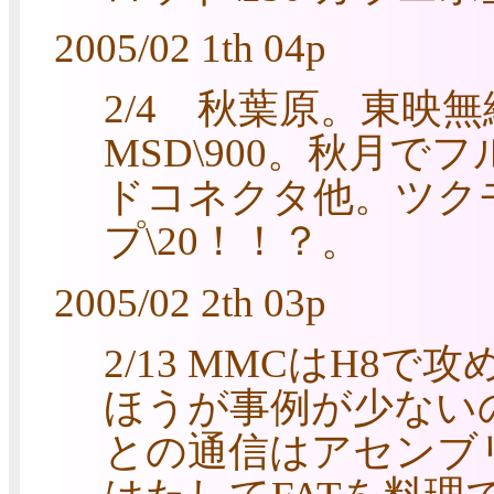
2005/02 1th 04p
2/4 秋葉原。東映無
MSD\900。秋月でフ
ドコネクタ他。ツク
プ\20！！？。
2005/02 2th 03p
2/13 MMCはH8で
ほうが事例が少ない
との通信はアセンブ