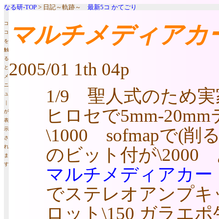
なる研-TOP
> 日記～軌跡～
最新5コ
かてごり
コ
マルチメディアカ
コ
を
触
る
2005/01 1th 04p
と
メ
ニ
1/9 聖人式のため
ュ
｜
ヒロセで5mm-20m
が
表
\1000 sofmapで
示
さ
れ
のビット付が\2000
ま
す
マルチメディアカー
でステレオアンプキット
ロット\150 ガラエポ