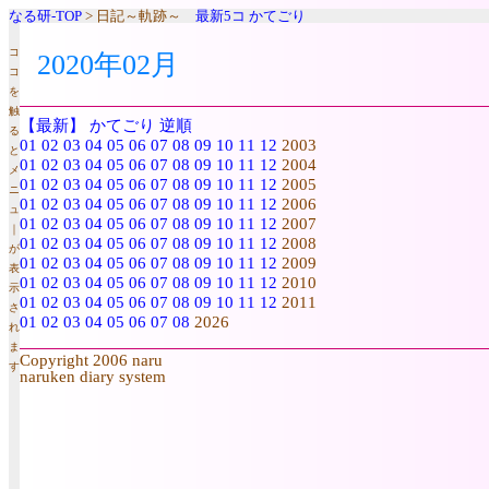
なる研-TOP
> 日記～軌跡～
最新5コ
かてごり
コ
2020年02月
コ
を
触
【最新】
かてごり
逆順
る
01
02
03
04
05
06
07
08
09
10
11
12
2003
と
01
02
03
04
05
06
07
08
09
10
11
12
2004
メ
01
02
03
04
05
06
07
08
09
10
11
12
2005
ニ
01
02
03
04
05
06
07
08
09
10
11
12
2006
ュ
01
02
03
04
05
06
07
08
09
10
11
12
2007
｜
01
02
03
04
05
06
07
08
09
10
11
12
2008
が
01
02
03
04
05
06
07
08
09
10
11
12
2009
表
01
02
03
04
05
06
07
08
09
10
11
12
2010
示
01
02
03
04
05
06
07
08
09
10
11
12
2011
さ
01
02
03
04
05
06
07
08
2026
れ
ま
Copyright 2006 naru
す
naruken diary system