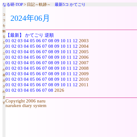
なる研-TOP
> 日記～軌跡～
最新5コ
かてごり
コ
2024年06月
コ
を
触
【最新】
かてごり
逆順
る
01
02
03
04
05
06
07
08
09
10
11
12
2003
と
01
02
03
04
05
06
07
08
09
10
11
12
2004
メ
01
02
03
04
05
06
07
08
09
10
11
12
2005
ニ
01
02
03
04
05
06
07
08
09
10
11
12
2006
ュ
01
02
03
04
05
06
07
08
09
10
11
12
2007
｜
01
02
03
04
05
06
07
08
09
10
11
12
2008
が
01
02
03
04
05
06
07
08
09
10
11
12
2009
表
01
02
03
04
05
06
07
08
09
10
11
12
2010
示
01
02
03
04
05
06
07
08
09
10
11
12
2011
さ
01
02
03
04
05
06
07
08
2026
れ
ま
Copyright 2006 naru
す
naruken diary system