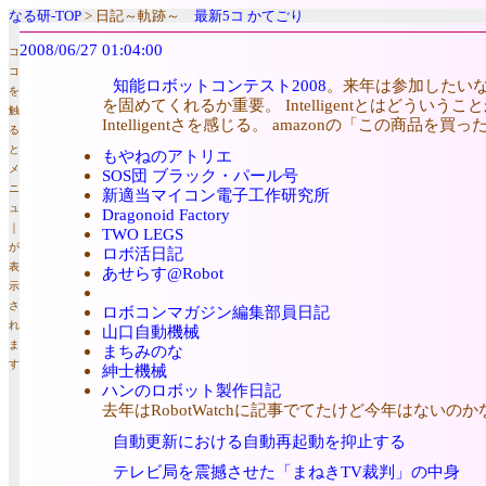
なる研-TOP
> 日記～軌跡～
最新5コ
かてごり
2008/06/27 01:04:00
コ
コ
知能ロボットコンテスト2008
。来年は参加したい
を
を固めてくれるか重要。 Intelligentとはどういうこ
触
Intelligentさを感じる。 amazonの「この商品を買っ
る
と
もやねのアトリエ
メ
SOS団 ブラック・パール号
ニ
新適当マイコン電子工作研究所
ュ
Dragonoid Factory
｜
TWO LEGS
が
ロボ活日記
表
あせらす@Robot
示
さ
ロボコンマガジン編集部員日記
れ
山口自動機械
ま
まちみのな
す
紳士機械
ハンのロボット製作日記
去年はRobotWatchに記事でてたけど今年はないのか
自動更新における自動再起動を抑止する
テレビ局を震撼させた「まねきTV裁判」の中身