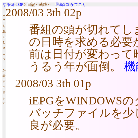
なる研-TOP
> 日記～軌跡～
最新5コ
かてごり
2008/03 3th 02p
コ
コ
番組の頭が切れてし
を
触
る
の日時を求める必要が
と
メ
前は日付が変わって
ニ
ュ
うるう年が面倒。
機
｜
が
表
2008/03 3th 01p
示
さ
れ
iEPGをWINDO
ま
す
バッチファイルを少
良が必要。