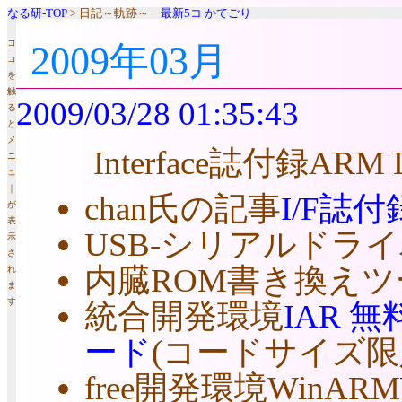
なる研-TOP
> 日記～軌跡～
最新5コ
かてごり
コ
2009年03月
コ
を
触
2009/03/28 01:35:43
る
と
メ
Interface誌付録ARM
ニ
ュ
｜
chan氏の記事
I/F誌付
が
表
USB-シリアルドラ
示
さ
内臓ROM書き換え
れ
ま
す
統合開発環境
IAR
ード
(コードサイズ限定 o
free開発環境WinARM