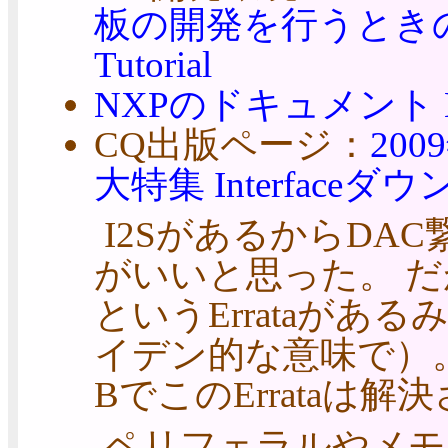
板の開発を行うとき
Tutorial
NXPのドキュメント
CQ出版ページ：
20
大特集
Interfac
I2SがあるからDA
がいいと思った。 だがし
というErrataが
イデン的な意味で）
BでこのErrataは
ペリフェラルやメモ