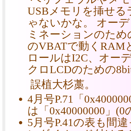
USBメモリを挿せ
ゃないかな。 オーデ
ミネーションのため
のVBATで動くRAM
ロールはI2C、オー
クロLCDのための8b
誤植大杉藁。
4月号P.71「0x400
は「0x40000000」(
5月号P.41の表も間違