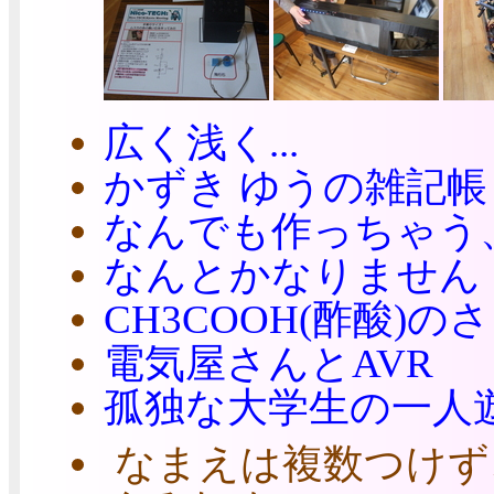
広く浅く...
かずき ゆうの雑記帳
なんでも作っちゃう
なんとかなりません
CH3COOH(酢酸)の
電気屋さんとAVR
孤独な大学生の一人
なまえは複数つけず