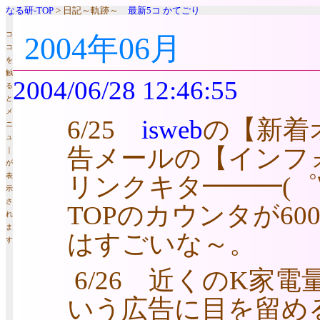
なる研-TOP
> 日記～軌跡～
最新5コ
かてごり
コ
2004年06月
コ
を
触
2004/06/28 12:46:55
る
と
メ
6/25
isweb
の【新着
ニ
ュ
告メールの【インフォ
｜
が
表
リンクキタ━━━(゜
示
さ
TOPのカウンタが6
れ
ま
はすごいな～。
す
6/26 近くのK家電
いう広告に目を留める(7