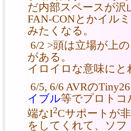
だ内部スペースが沢
FAN-CONとかイ
みたくなる。
6/2 >頭は立場が
がある。
イロイロな意味にと
6/5, 6/6 AVRのTiny2
イブル
等でプロトコル
2
端なI
Cサポートが
をしてくれて、ソフ