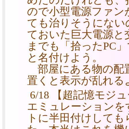
ので小型電源ファン
ても治りそうにない
ておいた巨大電源と
までも「拾ったPC」
と名付けよう。
部屋にある物の配置
置くと表示が乱れる
6/18 【超記憶モジ
エミュレーションを
トに半田付けしても