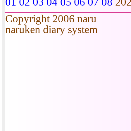
01
02
03
04
05
06
07
08
20
Copyright 2006 naru
naruken diary system