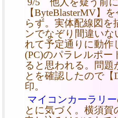
9/5 他人を疑う前
【ByteBlaster
らず。実体配線図を
ンでなぞり間違いな
れて予定通りに動作
(PC)のパラレルポ
ると思われる。問題
とを確認したので【Desi
印。
マイコンカーラリー
とに気づく。横須賀の