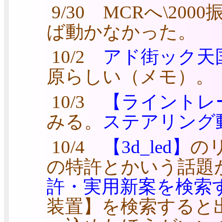
9/30 MCRへ\2
ば動かなかった。
10/2
アド街ック天国 
原らしい（メモ）。
10/3
【ライントレ
みる。
ステアリング動画
10/4
【3d_led】
の
の特許とかいう話題
許・実用新案を検索
装置】を検索すると