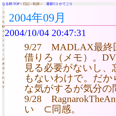
なる研-TOP
> 日記～軌跡～
最新5コ
かてごり
コ
2004年09月
コ
を
触
2004/10/04 20:47:31
る
と
メ
9/27 MADLAX
ニ
ュ
借りろ（メモ）。D
｜
が
表
見る必要がないし、
示
さ
もないわけで。だか
れ
ま
な気がするが気分の
す
9/28 RagnarokTh
い ⊂同感。