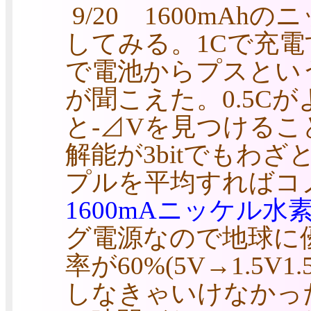
9/20 1600mA
してみる。1Cで充電
で電池からプスとい
が聞こえた。0.5C
と-⊿Vを見つけるこ
解能が3bitでもわ
プルを平均すればコノト
1600mAニッケル水素
グ電源なので地球に
率が60%(5V→1.5
しなきゃいけなかっ