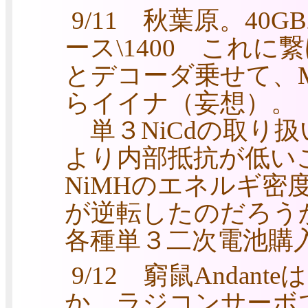
9/11 秋葉原。40GB2
ース\1400 これ
とデコーダ乗せて、
らイイナ（妄想）。
単３NiCdの取り扱い
より内部抵抗が低いこと
NiMHのエネルギ密
が逆転したのだろう
各種単３二次電池購
9/12 窮鼠Anda
か。ラジコンサーボ