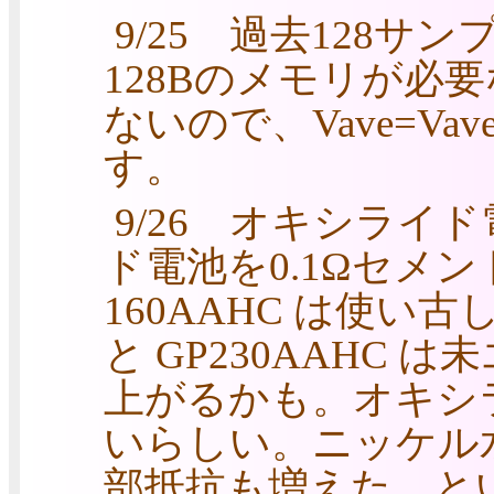
9/25 過去128
128Bのメモリが必
ないので、Vave=Vave
す。
9/26 オキシライ
ド電池を0.1Ωセメ
160AAHC は使い古し
と GP230AAHC
上がるかも。オキシ
いらしい。ニッケル
部抵抗も増えた、と