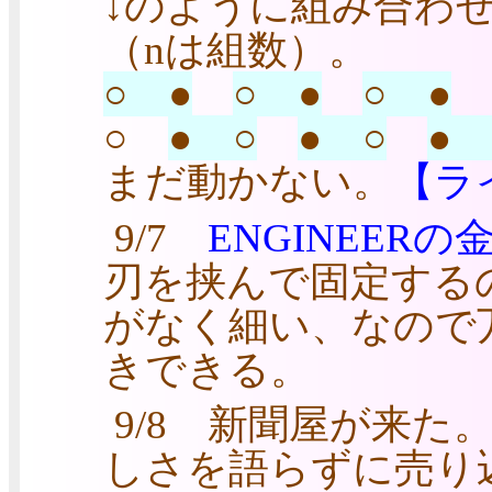
↓のように組み合わせて
（nは組数）。
○ ●
○ ●
○ ●
○
● ○
● ○
● 
まだ動かない。
【ラ
9/7
ENGINEERの
刃を挟んで固定する
がなく細い、なので
きできる。
9/8 新聞屋が来
しさを語らずに売り