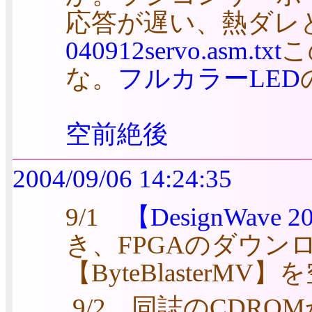
応答が遅い、熱ダレ
040912servo.asm.txt
こ
な。
フルカラーLED
空前絶後
2004/09/06 14:24:35
9/1
【DesignWave 2
き、FPGAのダウン
【ByteBlasterM
9/2 同誌のCDR