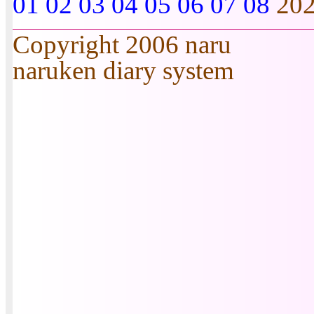
01
02
03
04
05
06
07
08
20
Copyright 2006 naru
naruken diary system