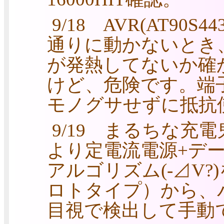
9/18 AVR(AT9
通りに動かないとき、
が発熱してないか確
けど、危険です。端
モノグサせずに抵抗使
9/19 まるちな充
より定電流電源+デ
アルゴリズム(-⊿V
ロトタイプ）から、
目視で検出して手動