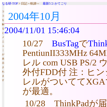
なる研-TOP
> 日記～軌跡～
最新5コ
かてごり
コ
2004年10月
コ
を
触
2004/11/01 15:46:04
る
と
メ
10/27
BusTag
で
Thin
ニ
ュ
PentiunII333MHz 6
｜
が
表
レル com USB PS/
示
さ
外付FDD付 注：ヒ
れ
ま
レルがついててXG
す
が最適。
10/28 ThinkP