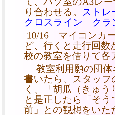
て、パソ室のA3レ
り合わせる。
ストレ
クロスライン
クラ
10/16 マイコン
ど、行くと走行回数
校の教室を借りて各
教室利用願の団体
書いたら、スタッフ
く、「胡瓜（きゅう
と是正したら「そう
前」との観想をいた