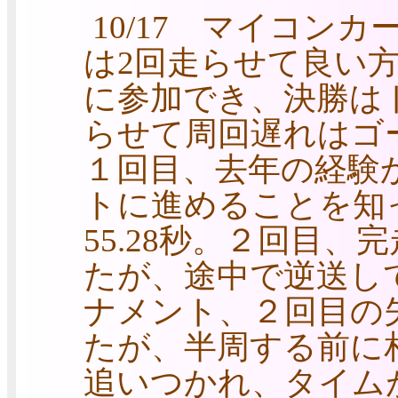
10/17 マイコン
は2回走らせて良い方
に参加でき、決勝は
らせて周回遅れはゴ
１回目、去年の経験
トに進めることを知
55.28秒。２回目
たが、途中で逆送し
ナメント、２回目の
たが、半周する前に相
追いつかれ、タイムが