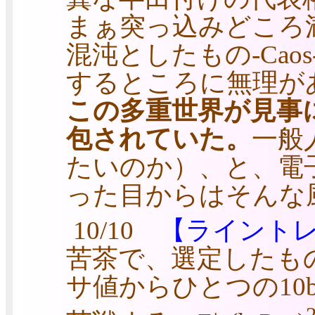
まぁ突っ込みどころ
混沌としたもの-Ca
するところに無理が
この多重世界が見事
包されていた。
一般
たいのか）、と、電
った目からはそんな
10/10
【ライント
苦茶で、選定したも
サ値からひとつの10