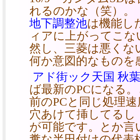
れるのかな（笑）。
地下調整池
は機能し
ィアに上がってこな
然し、三菱は悪くな
何か意図的なものを
アド街ック天国 秋
ば最新のPCになる。
前のPCと同じ処理
穴あけて挿してるし
が可能です。とか言
糞な半田付けの代表