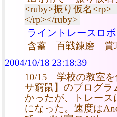
<ruby>振り仮名<rp>（
</rp></ruby>
ライントレースロボット
含蓄 百戦錬磨 賞
2004/10/18 23:18:39
10/15 学校の教
サ窮鼠】のプログラ
かったが、トレース
になった。速度はAnda