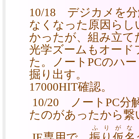
10/18 デジカメ
なくなった原因らし
かったが、組み立て
光学ズームもオード
た。ノートPCのハ
掘り出す。
17000HIT確認。
10/20 ノートP
たのがあったから繋
ふりがな
IE専用で
振り仮名