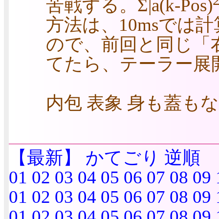
苦戦する。Σ|a(k-Pos)
方法は、10msでは
ので、前回と同じ「
てたら、テーラー展
内包 表象 身も蓋も
【最新】
かてごり
逆順
01
02
03
04
05
06
07
08
09
01
02
03
04
05
06
07
08
09
01
02
03
04
05
06
07
08
09