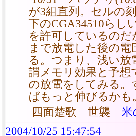
が3組直列。セルの刻
下のCGA34510ら
を許可しているのだ
まで放電した後の電圧は
る。つまり、浅い放
謂メモリ効果と予想で
の放電をしてみる。
ばもっと伸びるかも
四面楚歌 世襲
米の
2004/10/25 15:47:54