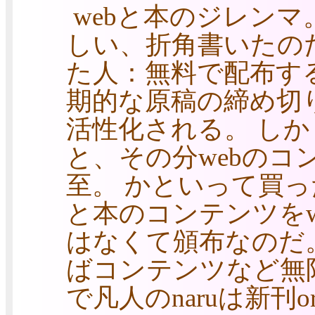
webと本のジレン
しい、折角書いたのだ
た人：無料で配布す
期的な原稿の締め切
活性化される。 し
と、その分webの
至。 かといって買
と本のコンテンツをw
はなくて頒布なのだ
ばコンテンツなど無
で凡人のnaruは新刊