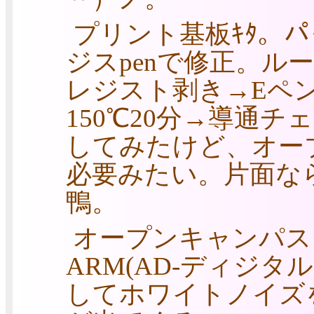
プリント基板ｷﾀ。パ
ジスpenで修正。ル
レジスト剥き→Eペ
150℃20分→導通
してみたけど、オー
必要みたい。片面な
鴨。
オープンキャンパス
ARM(AD-ディジタ
してホワイトノイズ