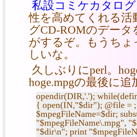
私設コミケカタログ
性を高めてくれる活
グCD-ROMのデー
がするぞ。もうちょ
しいな。
久しぶりにperl。hog
hoge.mpgの最後に追
opendir(DIR,'.'); while(defi
{ open(IN,"$dir"); @file =
$mpegFileName=$dir; subst
"$mpegFileName\.mpg", "$m
"$dir\n"; print "$mpegFile