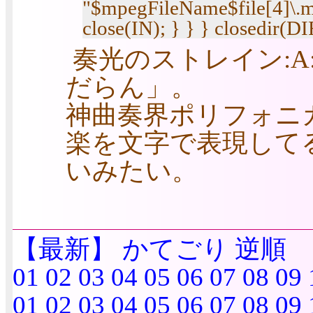
"$mpegFileName$file[4]\.mpg
close(IN); } } } closedir(DI
奏光のストレイン:
だらん」。
神曲奏界ポリフォニカ
楽を文字で表現して
いみたい。
【最新】
かてごり
逆順
01
02
03
04
05
06
07
08
09
01
02
03
04
05
06
07
08
09