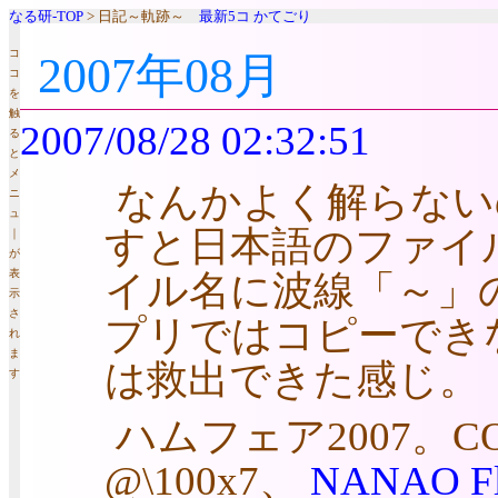
なる研-TOP
> 日記～軌跡～
最新5コ
かてごり
コ
2007年08月
コ
を
触
2007/08/28 02:32:51
る
と
メ
なんかよく解らない
ニ
ュ
すと日本語のファイ
｜
が
表
イル名に波線「～」
示
さ
プリではコピーできな
れ
ま
は救出できた感じ。
す
ハムフェア2007。CO
@\100x7、
NANAO Fl