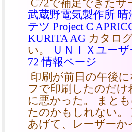
C72で補足できた
武蔵野電気製作所
晴
テツ
Project C
APRIC
KURITA AG
カタログ
い。
ＵＮＩＸユーザ
72 情報ページ
印刷が前日の午後に
フで印刷したのだけ
に悪かった。 まと
たのかもしれない。
あげて、レーザーか