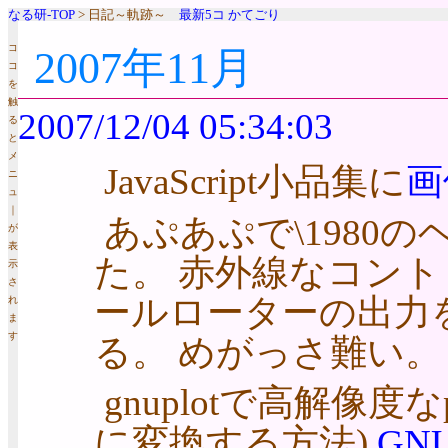
なる研-TOP
> 日記～軌跡～
最新5コ
かてごり
コ
2007年11月
コ
を
触
2007/12/04 05:34:03
る
と
メ
JavaScript小品集に
画
ニ
ュ
｜
あぷあぷで\1980
が
表
た。 赤外線なコン
示
さ
ールローターの出力
れ
ま
す
る。 めがっさ難い。
gnuplotで高解像度
に変換する方法)
GN