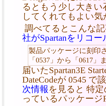
るともう少し大きい
してくれてもよい気
調べてるとこんな記
社がSpartanをリコー
製品パッケージに刻印され
「0537」から「0617
届いたSpartan3E Sta
DateCodeが 05
次情報
を見ると 特
っているパッケージF