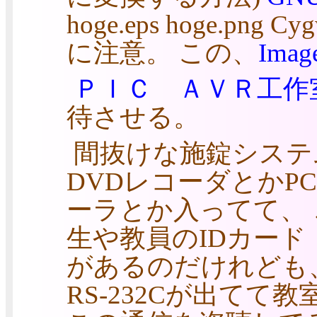
hoge.eps hoge.pn
に注意。 この、
Imag
ＰＩＣ ＡＶＲ工作
待させる。
間抜けな施錠システ
DVDレコーダとかP
ーラとか入ってて、
生や教員のIDカード
があるのだけれども、
RS-232Cが出てて