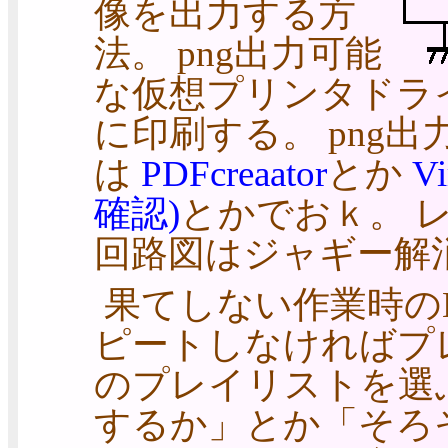
像を出力する方
法。 png出力可能
な仮想プリンタドライバ
に印刷する。 png
は
PDFcreaator
とか
Vi
確認)
とかでおｋ。 
回路図はジャギー解
果てしない作業時の
ピートしなければプ
のプレイリストを選
するか」とか「そろ