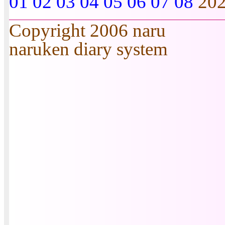
01
02
03
04
05
06
07
08
20
Copyright 2006 naru
naruken diary system