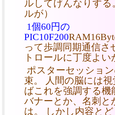
ルしてげんなりする
ルが）
1個60円の
PIC10F200
RAM16By
って歩調同期通信さ
トロールに丁度よい
ポスターセッション
束。 人間の脳には
ばこれを強調する機
バナーとか、名刺と
は。 しかし内容と