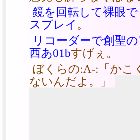
鏡を回転して裸眼で
スプレイ
。
リコーダーで創聖の
西あ01b
すげぇ。
ぼくらの:A-:「か
ないんだよ。」
契約
を救うために巨大ロ
全く知らずに契約し
死ぬという、蒼穹の
契約内容をそれぞれ