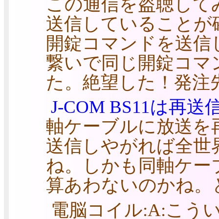
この通信を盗聴して
送信していることが確
開錠コマンドを送信
繋いで同じ開錠コマ
た。絶望した！発注先
J-COM BS11は再
軸ケーブルに放送を
送信しやがれば全世
ね。しかも同軸ケー
算あわないのかね。
電脳コイル:A:こ