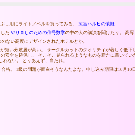
つぶし用にライトノベルを買ってみる。
涼宮ハルヒの憤慨
文した
やり直しのための信号数学
の中の人の講演を聞けたり。 高
駄のない高度にデザインされたホテルとか。
が短い分敷居が高い。 サークルカットのクオリティが著しく低下
りの安全を確保し、 そこそこ見られるようなものを新たに書いて
しれない。 とりあえず、当たれ。
合格。 1級の問題が面白そうなんだよな。申し込み期限は10月10日