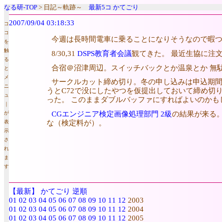
なる研-TOP
> 日記～軌跡～
最新5コ
かてごり
2007/09/04 03:18:33
コ
コ
今週は長時間電車に乗ることになりそうなので暇
を
触
8/30,31
DSPS教育者会議
観てきた。 最近生協に注
る
合宿＠沼津周辺。スイッチバックとか温泉とか 無
と
メ
サークルカット締め切り。冬の申し込みは申込期間
ニ
うとC72で没にしたやつを仮提出しておいて締め切
ュ
った。 このままダブルバッファにすればよいのかも
｜
CGエンジニア検定画像処理部門 2級
の結果が来る。
が
な（検定料が）。
表
示
さ
れ
ま
す
【最新】
かてごり
逆順
01
02
03
04
05
06
07
08
09
10
11
12
2003
01
02
03
04
05
06
07
08
09
10
11
12
2004
01
02
03
04
05
06
07
08
09
10
11
12
2005