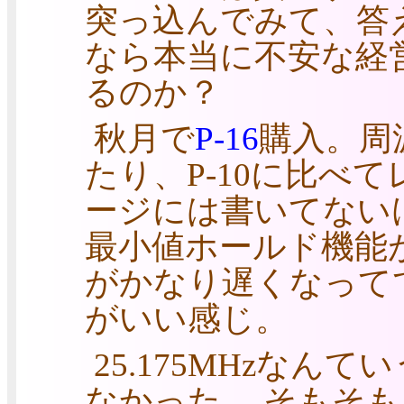
突っ込んでみて、答
なら本当に不安な経
るのか？
秋月で
P-16
購入。周
たり、P-10に比べ
ージには書いてない
最小値ホールド機能
がかなり遅くなってて
がいい感じ。
25.175MHzな
なかった。 そもそも、