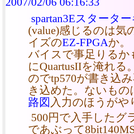
2007/02/06 06:16:33
spartan3Eスター
(value)感じるの
イズの
EZ-FPGA
か。
バイスで事足りるかもし
にQuartusIIを淹
のでtp570が書き込
き込めた。ないものはV
路図
入力のほうがや
500円で入手した
であぶって8bit140M