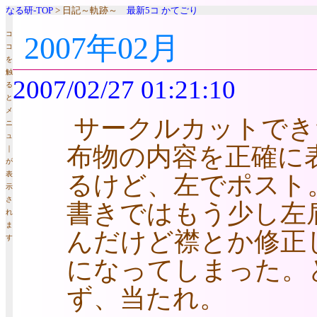
なる研-TOP
> 日記～軌跡～
最新5コ
かてごり
コ
2007年02月
コ
を
触
2007/02/27 01:21:10
る
と
メ
サークルカットでき
ニ
ュ
布物の内容を正確に
｜
が
表
るけど、左でポスト
示
さ
書きではもう少し左
れ
ま
んだけど襟とか修正
す
になってしまった。
ず、当たれ。