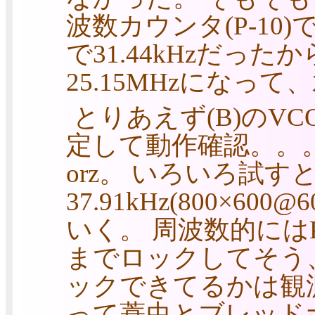
波数カウンタ(P-10)
で31.44kHzだっ
25.15MHzになっ
とりあえず(B)のVCO
定して動作確認。。
orz。 いろいろ試す
37.91kHz(800×60
いく。 周波数的にはP-
までロックしてそう
ックできてるかは観測
って蓑虫とブレッド