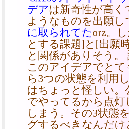
デア
は新奇性が高く
ようなものを出願し
に取られてた
orz。
とする課題]と[出願
と関係がありそう。
このアイデアでとて
ら3つの状態を利用
はちょっと怪しい。
でやってるから点灯
しまう。その3状態
グするべきなんだけ