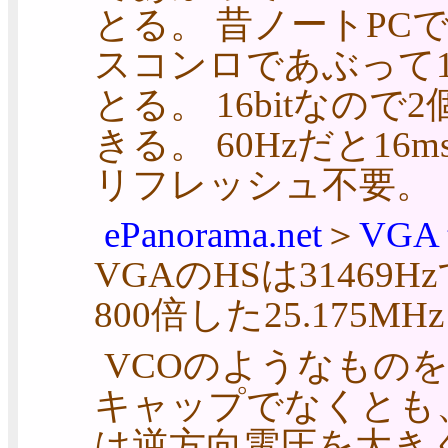
とる。 昔ノートPCで
スコンロであぶって1Mbi
とる。 16bitなの
きる。 60Hzだと1
リフレッシュ不要。
ePanorama.net
＞
VGA t
VGAのHSは3146
800倍した25.175M
VCOのようなものを
キャップでなくとも
は逆方向電圧を大き