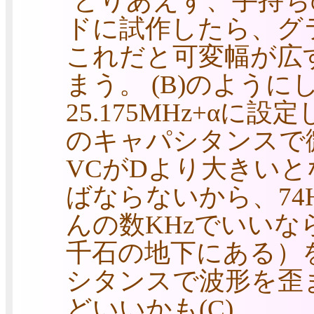
とりあえず、手持ち
ドに試作したら、グラ
これだと可変幅が広す
まう。 (B)のように
25.175MHz+α
のキャパシタンスで
VCがDより大きいと
ばならないから、74
んの数KHzでいいなら
千石の地下にある）
シタンスで波形を歪
どいいかも(C)。